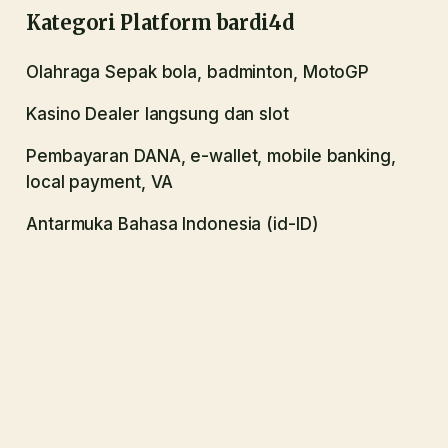
Kategori Platform bardi4d
Olahraga Sepak bola, badminton, MotoGP
Kasino Dealer langsung dan slot
Pembayaran DANA, e-wallet, mobile banking,
local payment, VA
Antarmuka Bahasa Indonesia (id-ID)