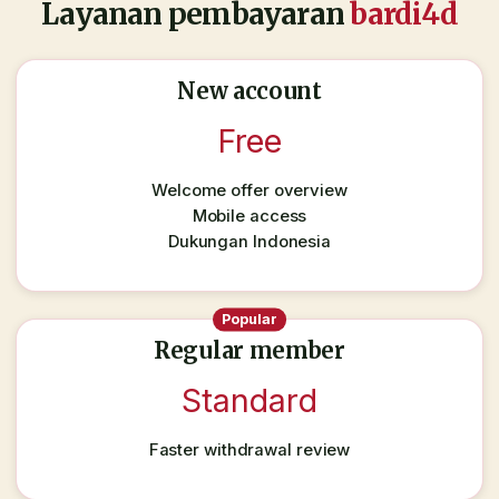
Layanan pembayaran
bardi4d
New account
Free
Welcome offer overview
Mobile access
Dukungan Indonesia
Popular
Regular member
Standard
Faster withdrawal review