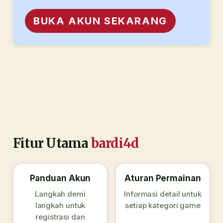
BUKA AKUN SEKARANG
Fitur Utama
bardi4d
Panduan Akun
Aturan Permainan
Langkah demi
Informasi detail untuk
langkah untuk
setiap kategori game
registrasi dan