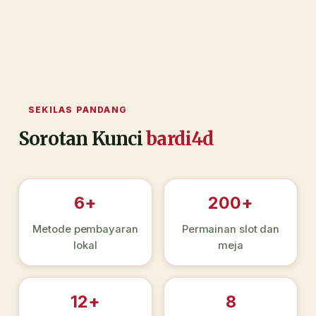
SEKILAS PANDANG
Sorotan Kunci
bardi4d
6+
200+
Metode pembayaran
Permainan slot dan
lokal
meja
12+
8