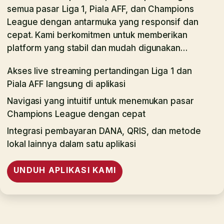
semua pasar Liga 1, Piala AFF, dan Champions
League dengan antarmuka yang responsif dan
cepat. Kami berkomitmen untuk memberikan
platform yang stabil dan mudah digunakan…
Akses live streaming pertandingan Liga 1 dan
Piala AFF langsung di aplikasi
Navigasi yang intuitif untuk menemukan pasar
Champions League dengan cepat
Integrasi pembayaran DANA, QRIS, dan metode
lokal lainnya dalam satu aplikasi
UNDUH APLIKASI KAMI