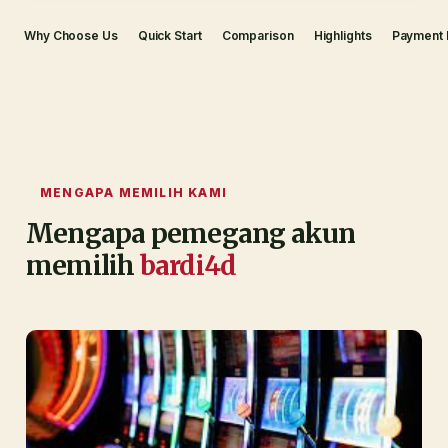
Why Choose Us
Quick Start
Comparison
Highlights
Payment
MENGAPA MEMILIH KAMI
Mengapa pemegang akun
memilih
bardi4d