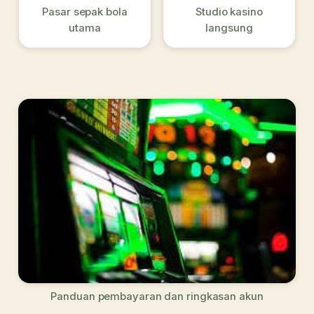
Pasar sepak bola
Studio kasino
utama
langsung
Panduan pembayaran dan ringkasan akun