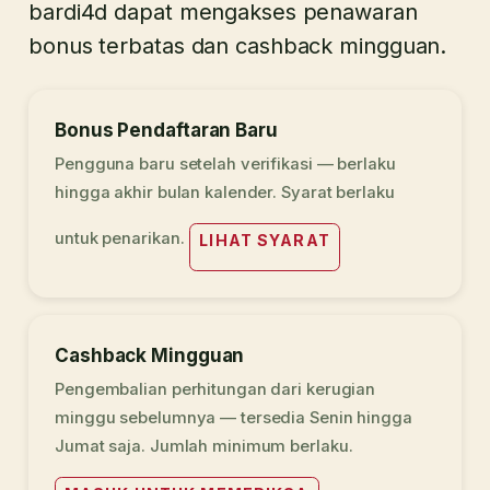
bardi4d dapat mengakses penawaran
bonus terbatas dan cashback mingguan.
Bonus Pendaftaran Baru
Pengguna baru setelah verifikasi — berlaku
hingga akhir bulan kalender. Syarat berlaku
untuk penarikan.
LIHAT SYARAT
Cashback Mingguan
Pengembalian perhitungan dari kerugian
minggu sebelumnya — tersedia Senin hingga
Jumat saja. Jumlah minimum berlaku.