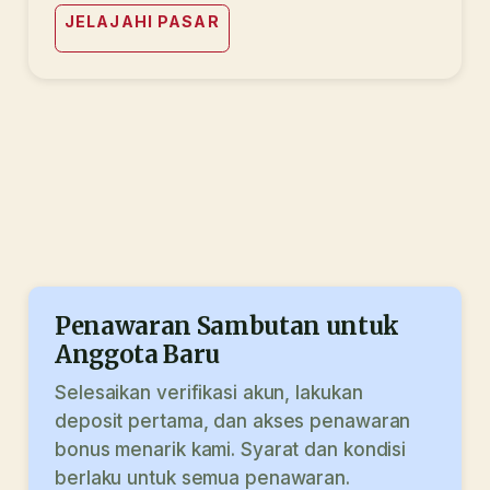
JELAJAHI PASAR
Penawaran Sambutan untuk
Anggota Baru
Selesaikan verifikasi akun, lakukan
deposit pertama, dan akses penawaran
bonus menarik kami. Syarat dan kondisi
berlaku untuk semua penawaran.