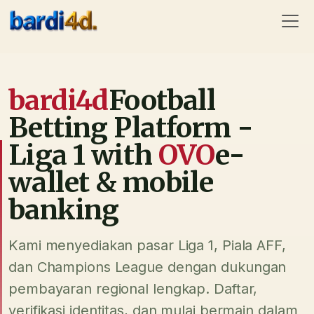
bardi4d
bardi4d
Football
Betting Platform -
Liga 1 with
OVO
e-
wallet & mobile
banking
Kami menyediakan pasar Liga 1, Piala AFF,
dan Champions League dengan dukungan
pembayaran regional lengkap. Daftar,
verifikasi identitas, dan mulai bermain dalam