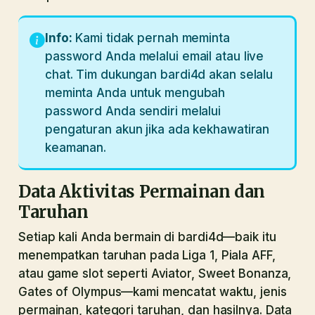
Info:
Kami tidak pernah meminta
password Anda melalui email atau live
chat. Tim dukungan bardi4d akan selalu
meminta Anda untuk mengubah
password Anda sendiri melalui
pengaturan akun jika ada kekhawatiran
keamanan.
Data Aktivitas Permainan dan
Taruhan
Setiap kali Anda bermain di bardi4d—baik itu
menempatkan taruhan pada Liga 1, Piala AFF,
atau game slot seperti Aviator, Sweet Bonanza,
Gates of Olympus—kami mencatat waktu, jenis
permainan, kategori taruhan, dan hasilnya. Data