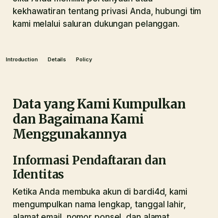
kekhawatiran tentang privasi Anda, hubungi tim
kami melalui saluran dukungan pelanggan.
Introduction
Details
Policy
Data yang Kami Kumpulkan
dan Bagaimana Kami
Menggunakannya
Informasi Pendaftaran dan
Identitas
Ketika Anda membuka akun di bardi4d, kami
mengumpulkan nama lengkap, tanggal lahir,
alamat email, nomor ponsel, dan alamat