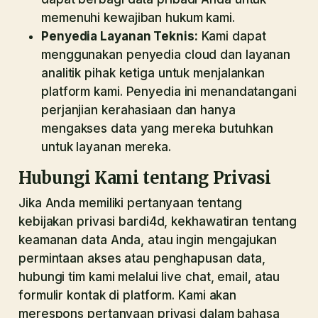
memenuhi kewajiban hukum kami.
Penyedia Layanan Teknis:
Kami dapat
menggunakan penyedia cloud dan layanan
analitik pihak ketiga untuk menjalankan
platform kami. Penyedia ini menandatangani
perjanjian kerahasiaan dan hanya
mengakses data yang mereka butuhkan
untuk layanan mereka.
Hubungi Kami tentang Privasi
Jika Anda memiliki pertanyaan tentang
kebijakan privasi bardi4d, kekhawatiran tentang
keamanan data Anda, atau ingin mengajukan
permintaan akses atau penghapusan data,
hubungi tim kami melalui live chat, email, atau
formulir kontak di platform. Kami akan
merespons pertanyaan privasi dalam bahasa