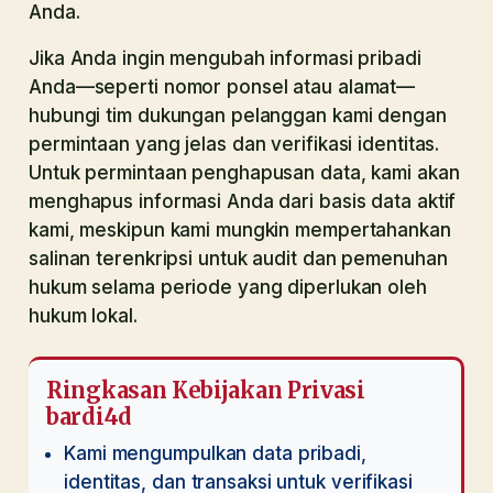
Anda.
Jika Anda ingin mengubah informasi pribadi
Anda—seperti nomor ponsel atau alamat—
hubungi tim dukungan pelanggan kami dengan
permintaan yang jelas dan verifikasi identitas.
Untuk permintaan penghapusan data, kami akan
menghapus informasi Anda dari basis data aktif
kami, meskipun kami mungkin mempertahankan
salinan terenkripsi untuk audit dan pemenuhan
hukum selama periode yang diperlukan oleh
hukum lokal.
Ringkasan Kebijakan Privasi
bardi4d
Kami mengumpulkan data pribadi,
identitas, dan transaksi untuk verifikasi