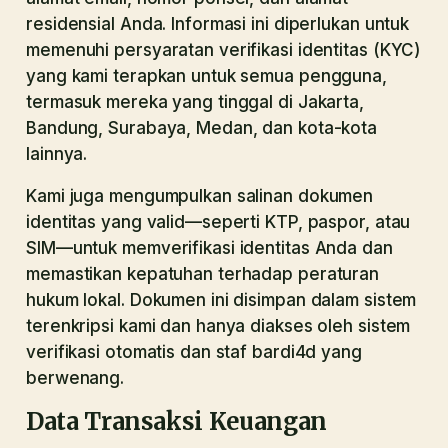
residensial Anda. Informasi ini diperlukan untuk
memenuhi persyaratan verifikasi identitas (KYC)
yang kami terapkan untuk semua pengguna,
termasuk mereka yang tinggal di Jakarta,
Bandung, Surabaya, Medan, dan kota-kota
lainnya.
Kami juga mengumpulkan salinan dokumen
identitas yang valid—seperti KTP, paspor, atau
SIM—untuk memverifikasi identitas Anda dan
memastikan kepatuhan terhadap peraturan
hukum lokal. Dokumen ini disimpan dalam sistem
terenkripsi kami dan hanya diakses oleh sistem
verifikasi otomatis dan staf bardi4d yang
berwenang.
Data Transaksi Keuangan