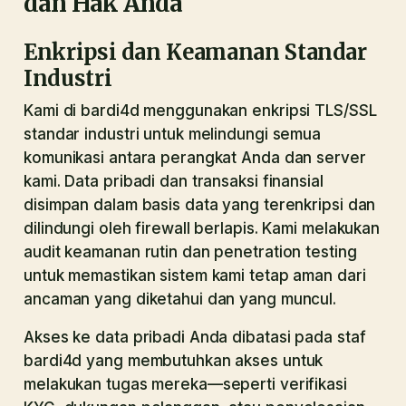
dan Hak Anda
Enkripsi dan Keamanan Standar
Industri
Kami di bardi4d menggunakan enkripsi TLS/SSL
standar industri untuk melindungi semua
komunikasi antara perangkat Anda dan server
kami. Data pribadi dan transaksi finansial
disimpan dalam basis data yang terenkripsi dan
dilindungi oleh firewall berlapis. Kami melakukan
audit keamanan rutin dan penetration testing
untuk memastikan sistem kami tetap aman dari
ancaman yang diketahui dan yang muncul.
Akses ke data pribadi Anda dibatasi pada staf
bardi4d yang membutuhkan akses untuk
melakukan tugas mereka—seperti verifikasi